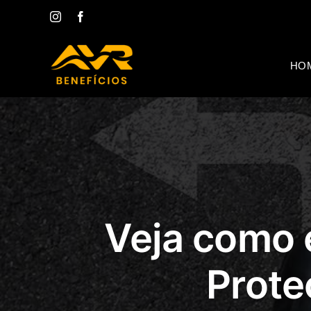
Ir
Instagram
Facebook
para
o
conteúdo
HO
Veja como 
Prote