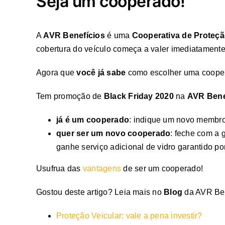
Seja um cooperado!
A
AVR Benefícios
é uma
Cooperativa de Proteçã
cobertura do veículo começa a valer imediatamente.
Agora que
você já sabe
como escolher uma cooper
Tem promoção de
Black Friday
2020
na
AVR Bene
já é um cooperado
: indique um novo membro
quer ser um novo cooperado
: feche com a
ganhe serviço adicional de vidro garantido po
Usufrua das
vantagens
de ser um cooperado!
Gostou deste artigo? Leia mais no
Blog
da AVR Bene
Proteção Veicular: vale a pena investir?