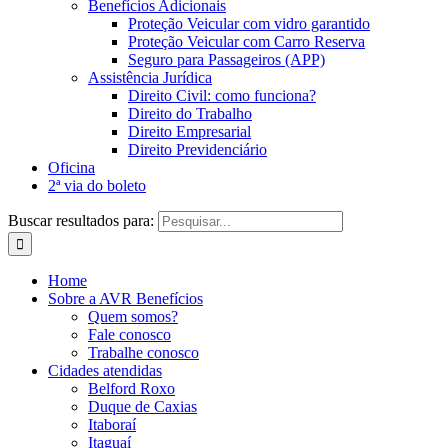
Benefícios Adicionais
Proteção Veicular com vidro garantido
Proteção Veicular com Carro Reserva
Seguro para Passageiros (APP)
Assistência Jurídica
Direito Civil: como funciona?
Direito do Trabalho
Direito Empresarial
Direito Previdenciário
Oficina
2ª via do boleto
Buscar resultados para:
Home
Sobre a AVR Benefícios
Quem somos?
Fale conosco
Trabalhe conosco
Cidades atendidas
Belford Roxo
Duque de Caxias
Itaboraí
Itaguaí