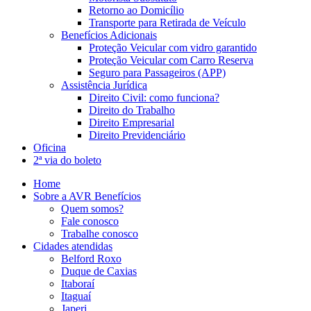
Retorno ao Domicílio
Transporte para Retirada de Veículo
Benefícios Adicionais
Proteção Veicular com vidro garantido
Proteção Veicular com Carro Reserva
Seguro para Passageiros (APP)
Assistência Jurídica
Direito Civil: como funciona?
Direito do Trabalho
Direito Empresarial
Direito Previdenciário
Oficina
2ª via do boleto
Home
Sobre a AVR Benefícios
Quem somos?
Fale conosco
Trabalhe conosco
Cidades atendidas
Belford Roxo
Duque de Caxias
Itaboraí
Itaguaí
Japeri