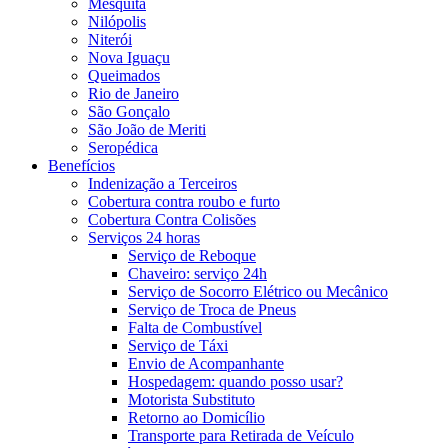
Mesquita
Nilópolis
Niterói
Nova Iguaçu
Queimados
Rio de Janeiro
São Gonçalo
São João de Meriti
Seropédica
Benefícios
Indenização a Terceiros
Cobertura contra roubo e furto
Cobertura Contra Colisões
Serviços 24 horas
Serviço de Reboque
Chaveiro: serviço 24h
Serviço de Socorro Elétrico ou Mecânico
Serviço de Troca de Pneus
Falta de Combustível
Serviço de Táxi
Envio de Acompanhante
Hospedagem: quando posso usar?
Motorista Substituto
Retorno ao Domicílio
Transporte para Retirada de Veículo