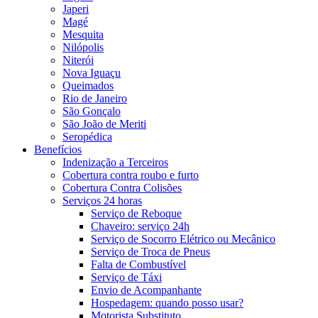
Japeri
Magé
Mesquita
Nilópolis
Niterói
Nova Iguaçu
Queimados
Rio de Janeiro
São Gonçalo
São João de Meriti
Seropédica
Benefícios
Indenização a Terceiros
Cobertura contra roubo e furto
Cobertura Contra Colisões
Serviços 24 horas
Serviço de Reboque
Chaveiro: serviço 24h
Serviço de Socorro Elétrico ou Mecânico
Serviço de Troca de Pneus
Falta de Combustível
Serviço de Táxi
Envio de Acompanhante
Hospedagem: quando posso usar?
Motorista Substituto