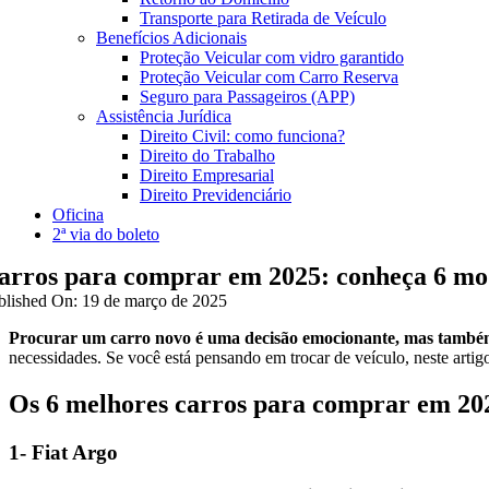
Transporte para Retirada de Veículo
Benefícios Adicionais
Proteção Veicular com vidro garantido
Proteção Veicular com Carro Reserva
Seguro para Passageiros (APP)
Assistência Jurídica
Direito Civil: como funciona?
Direito do Trabalho
Direito Empresarial
Direito Previdenciário
Oficina
2ª via do boleto
arros para comprar em 2025: conheça 6 mo
blished On: 19 de março de 2025
Procurar um carro novo é uma decisão emocionante, mas também
necessidades. Se você está pensando em trocar de veículo, neste artig
Os 6 melhores
carros para comprar em 2
1- Fiat Argo