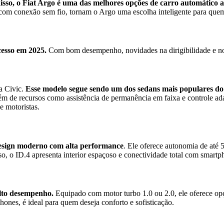
isso, o Fiat Argo é uma das melhores opções de carro automático
a
com conexão sem fio, tornam o Argo uma escolha inteligente para quem d
cesso em 2025.
Com bom desempenho, novidades na dirigibilidade e no
a Civic.
Esse modelo segue sendo um dos sedans mais populares d
além de recursos como assistência de permanência em faixa e controle ad
e motoristas.
esign moderno com alta performance
. Ele oferece autonomia de até
 o ID.4 apresenta interior espaçoso e conectividade total com smartpho
lto desempenho.
Equipado com motor turbo 1.0 ou 2.0, ele oferece opç
hones, é ideal para quem deseja conforto e sofisticação.