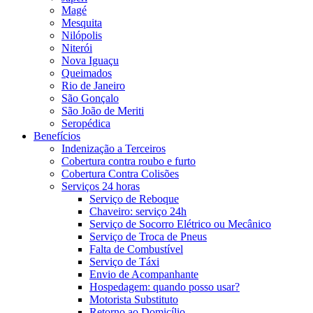
Magé
Mesquita
Nilópolis
Niterói
Nova Iguaçu
Queimados
Rio de Janeiro
São Gonçalo
São João de Meriti
Seropédica
Benefícios
Indenização a Terceiros
Cobertura contra roubo e furto
Cobertura Contra Colisões
Serviços 24 horas
Serviço de Reboque
Chaveiro: serviço 24h
Serviço de Socorro Elétrico ou Mecânico
Serviço de Troca de Pneus
Falta de Combustível
Serviço de Táxi
Envio de Acompanhante
Hospedagem: quando posso usar?
Motorista Substituto
Retorno ao Domicílio