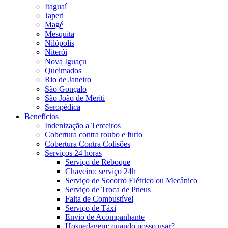
Itaguaí
Japeri
Magé
Mesquita
Nilópolis
Niterói
Nova Iguaçu
Queimados
Rio de Janeiro
São Gonçalo
São João de Meriti
Seropédica
Benefícios
Indenização a Terceiros
Cobertura contra roubo e furto
Cobertura Contra Colisões
Serviços 24 horas
Serviço de Reboque
Chaveiro: serviço 24h
Serviço de Socorro Elétrico ou Mecânico
Serviço de Troca de Pneus
Falta de Combustível
Serviço de Táxi
Envio de Acompanhante
Hospedagem: quando posso usar?