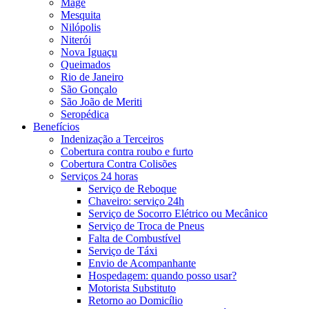
Magé
Mesquita
Nilópolis
Niterói
Nova Iguaçu
Queimados
Rio de Janeiro
São Gonçalo
São João de Meriti
Seropédica
Benefícios
Indenização a Terceiros
Cobertura contra roubo e furto
Cobertura Contra Colisões
Serviços 24 horas
Serviço de Reboque
Chaveiro: serviço 24h
Serviço de Socorro Elétrico ou Mecânico
Serviço de Troca de Pneus
Falta de Combustível
Serviço de Táxi
Envio de Acompanhante
Hospedagem: quando posso usar?
Motorista Substituto
Retorno ao Domicílio