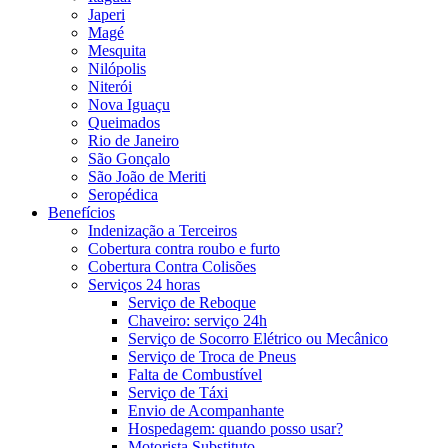
Japeri
Magé
Mesquita
Nilópolis
Niterói
Nova Iguaçu
Queimados
Rio de Janeiro
São Gonçalo
São João de Meriti
Seropédica
Benefícios
Indenização a Terceiros
Cobertura contra roubo e furto
Cobertura Contra Colisões
Serviços 24 horas
Serviço de Reboque
Chaveiro: serviço 24h
Serviço de Socorro Elétrico ou Mecânico
Serviço de Troca de Pneus
Falta de Combustível
Serviço de Táxi
Envio de Acompanhante
Hospedagem: quando posso usar?
Motorista Substituto