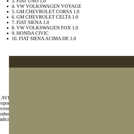
3. FIAT UNO 1.0
4. VW VOLKSWAGEN VOYAGE
5. GM CHEVROLET CORSA 1.0
6. GM CHEVROLET CELTA 1.0
7. FIAT SIENA 1.0
8. VW VOLKSWAGEN FOX 1.0
9. HONDA CIVIC
10. FIAT SIENA ACIMA DE 1.0
 AVR Benefícios é uma cooperativa de proteção veicular que
roporciona suporte rápido e eficiente aos cooperados em momentos de
ecessidade. Explore nosso site para entender o que é proteção veicular 
onhecer as diferenças entre cooperativas de seguros e seguros
radicionais.