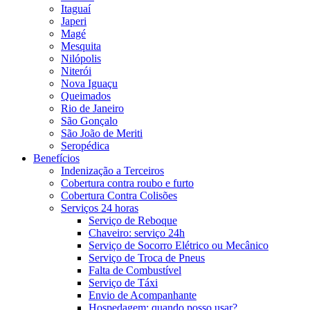
Itaguaí
Japeri
Magé
Mesquita
Nilópolis
Niterói
Nova Iguaçu
Queimados
Rio de Janeiro
São Gonçalo
São João de Meriti
Seropédica
Benefícios
Indenização a Terceiros
Cobertura contra roubo e furto
Cobertura Contra Colisões
Serviços 24 horas
Serviço de Reboque
Chaveiro: serviço 24h
Serviço de Socorro Elétrico ou Mecânico
Serviço de Troca de Pneus
Falta de Combustível
Serviço de Táxi
Envio de Acompanhante
Hospedagem: quando posso usar?