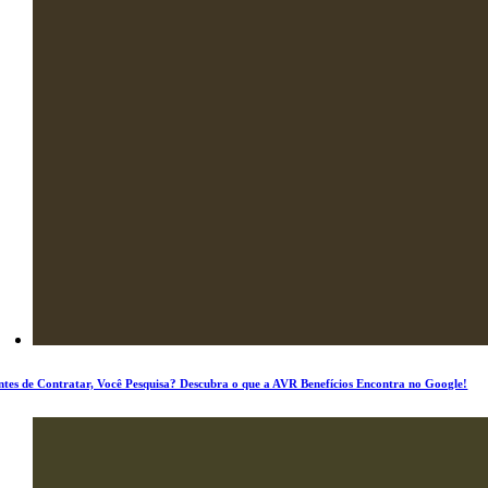
ntes de Contratar, Você Pesquisa? Descubra o que a AVR Benefícios Encontra no Google!