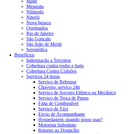
Magé
Mesquita
Nilópolis
Niterói
Nova Iguaçu
Queimados
Rio de Janeiro
São Gonçalo
São João de Meriti
Seropédica
Benefícios
Indenização a Terceiros
Cobertura contra roubo e furto
Cobertura Contra Colisões
Serviços 24 horas
Serviço de Reboque
Chaveiro: serviço 24h
Serviço de Socorro Elétrico ou Mecânico
Serviço de Troca de Pneus
Falta de Combustível
Serviço de Táxi
Envio de Acompanhante
Hospedagem: quando posso usar?
Motorista Substituto
Retorno ao Domicílio