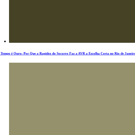
 Tempo é Ouro: Por Que a Rapidez do Socorro Faz a AVR a Escolha Certa no Rio de Janeir