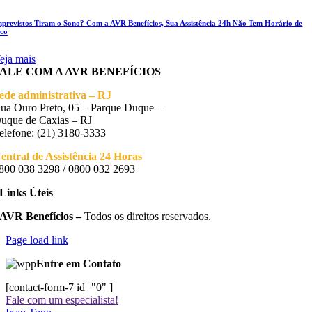
mprevistos Tiram o Sono? Com a AVR Benefícios, Sua Assistência 24h Não Tem Horário de
ico
eja mais
FALE COM A AVR BENEFÍCIOS
ede administrativa – RJ
ua Ouro Preto, 05 – Parque Duque –
uque de Caxias – RJ
elefone: (21) 3180-3333
entral de Assistência 24 Horas
800 038 3298 / 0800 032 2693
Links Úteis
AVR Benefícios –
Todos os direitos reservados.
Page load link
Entre em Contato
[contact-form-7 id="0" ]
Fale com um especialista!