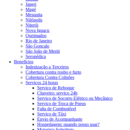
Japeri
Magé
Mesquita
Nilópolis
Niterói
Nova Iguaçu
Queimados
Rio de Janeiro
São Gonçalo
São João de Meriti
Seropédica
Benefícios
Indenização a Terceiros
Cobertura contra roubo e furto
Cobertura Contra Colisões
Serviços 24 horas
Serviço de Reboque
Chaveiro: serviço 24h
Serviço de Socorro Elétrico ou Mecânico
Serviço de Troca de Pneus
Falta de Combustível
Serviço de Táxi
Envio de Acompanhante
Hospedagem: quando posso usar?
Motorista Substituto