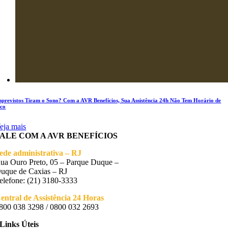
mprevistos Tiram o Sono? Com a AVR Benefícios, Sua Assistência 24h Não Tem Horário de
ico
eja mais
FALE COM A AVR BENEFÍCIOS
ede administrativa – RJ
ua Ouro Preto, 05 – Parque Duque –
uque de Caxias – RJ
elefone: (21) 3180-3333
entral de Assistência 24 Horas
800 038 3298 / 0800 032 2693
Links Úteis