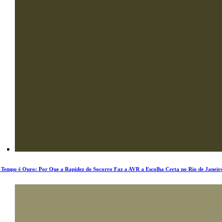
 Tempo é Ouro: Por Que a Rapidez do Socorro Faz a AVR a Escolha Certa no Rio de Janeir