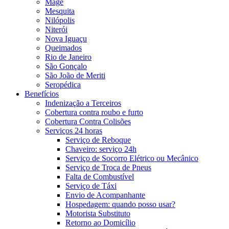
Magé
Mesquita
Nilópolis
Niterói
Nova Iguaçu
Queimados
Rio de Janeiro
São Gonçalo
São João de Meriti
Seropédica
Benefícios
Indenização a Terceiros
Cobertura contra roubo e furto
Cobertura Contra Colisões
Serviços 24 horas
Serviço de Reboque
Chaveiro: serviço 24h
Serviço de Socorro Elétrico ou Mecânico
Serviço de Troca de Pneus
Falta de Combustível
Serviço de Táxi
Envio de Acompanhante
Hospedagem: quando posso usar?
Motorista Substituto
Retorno ao Domicílio