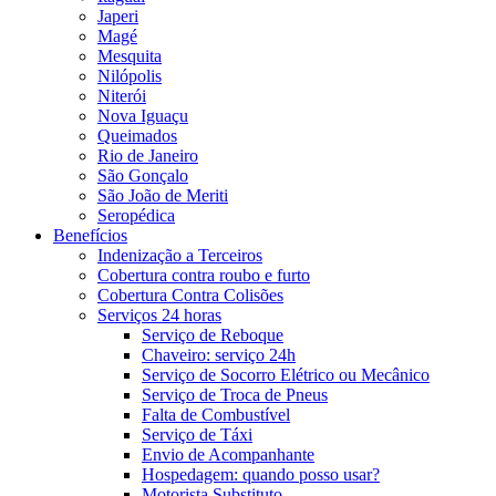
Japeri
Magé
Mesquita
Nilópolis
Niterói
Nova Iguaçu
Queimados
Rio de Janeiro
São Gonçalo
São João de Meriti
Seropédica
Benefícios
Indenização a Terceiros
Cobertura contra roubo e furto
Cobertura Contra Colisões
Serviços 24 horas
Serviço de Reboque
Chaveiro: serviço 24h
Serviço de Socorro Elétrico ou Mecânico
Serviço de Troca de Pneus
Falta de Combustível
Serviço de Táxi
Envio de Acompanhante
Hospedagem: quando posso usar?
Motorista Substituto