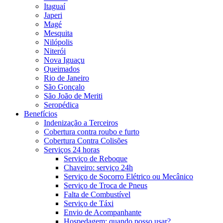
Itaguaí
Japeri
Magé
Mesquita
Nilópolis
Niterói
Nova Iguaçu
Queimados
Rio de Janeiro
São Gonçalo
São João de Meriti
Seropédica
Benefícios
Indenização a Terceiros
Cobertura contra roubo e furto
Cobertura Contra Colisões
Serviços 24 horas
Serviço de Reboque
Chaveiro: serviço 24h
Serviço de Socorro Elétrico ou Mecânico
Serviço de Troca de Pneus
Falta de Combustível
Serviço de Táxi
Envio de Acompanhante
Hospedagem: quando posso usar?