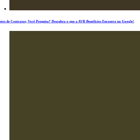
ntes de Contratar, Você Pesquisa? Descubra o que a AVR Benefícios Encontra no Google!