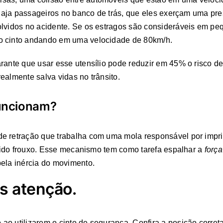
o haja passageiros no banco de trás, que eles exerçam uma pre
olvidos no acidente. Se os estragos são consideráveis em p
do cinto andando em uma velocidade de 80km/h.
arante que usar esse utensílio pode reduzir em 45% o risco 
ealmente salva vidas no trânsito.
uncionam?
e retração que trabalha com uma mola responsável por imprim
tecido frouxo. Esse mecanismo tem como tarefa espalhar a
forç
pela inércia do movimento.
s atenção.
o utilizarem o cinto de segurança. Confira a posição correta