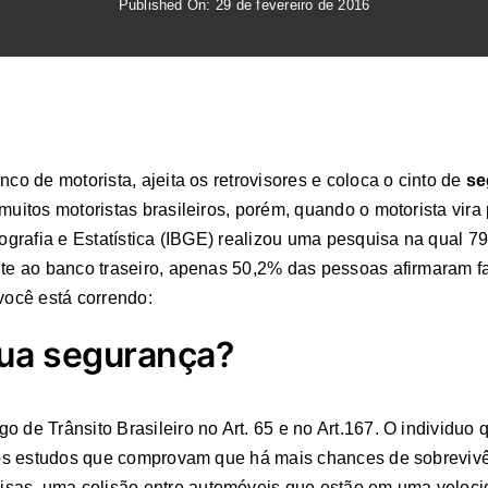
Published On: 29 de fevereiro de 2016
nco de motorista, ajeita os retrovisores e coloca o cinto de
se
 muitos motoristas brasileiros, porém, quando o motorista vi
eografia e Estatística (IBGE) realizou uma pesquisa na qual 79
ente ao banco traseiro, apenas 50,2% das pessoas afirmaram 
você está correndo:
sua segurança?
go de Trânsito Brasileiro no Art. 65 e no Art.167. O individu
e aos estudos que comprovam que há mais chances de sobreviv
isas, uma colisão entre automóveis que estão em uma veloc