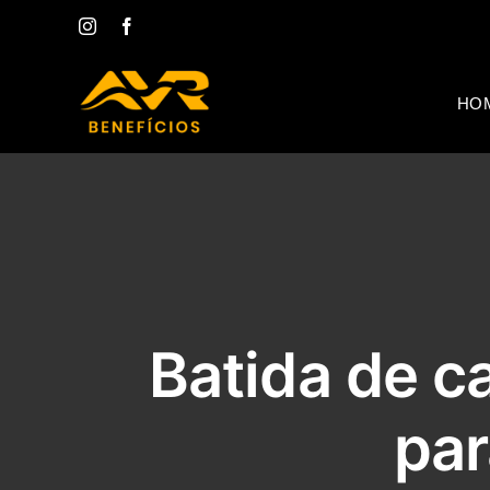
Ir
Instagram
Facebook
para
o
conteúdo
HO
Batida de c
par