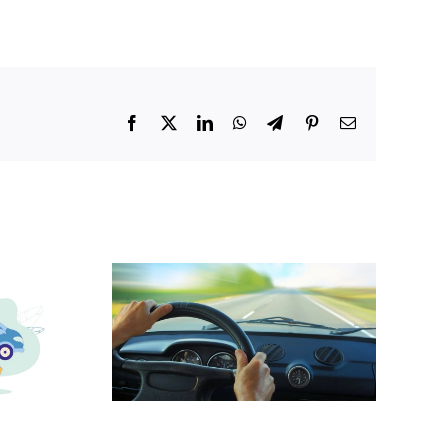
Facebook
X
LinkedIn
WhatsApp
Telegram
Pinterest
E-
mail