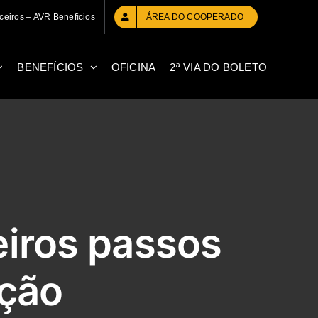
ceiros – AVR Benefícios
ÁREA DO COOPERADO
BENEFÍCIOS
OFICINA
2ª VIA DO BOLETO
eiros passos
ação