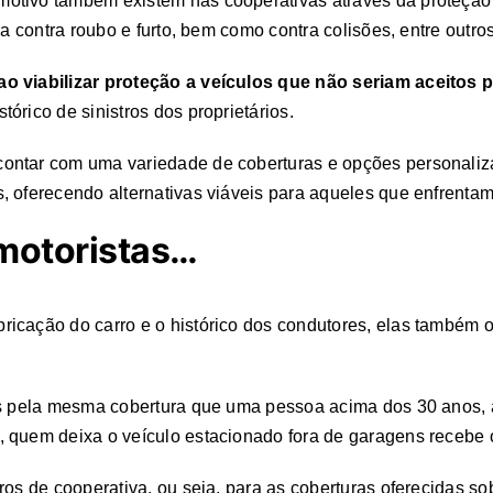
tivo também existem nas cooperativas através da proteção ve
a contra roubo e furto, bem como contra colisões, entre outros
o viabilizar proteção a veículos que não seriam aceitos 
órico de sinistros dos proprietários.
ontar com uma variedade de coberturas e opções personaliz
, oferecendo alternativas viáveis para aqueles que enfrenta
 motoristas…
ricação do carro e o histórico dos condutores, elas também
ais pela mesma cobertura que uma pessoa acima dos 30 anos
 quem deixa o veículo estacionado fora de garagens recebe o
os de cooperativa, ou seja, para as coberturas oferecidas so