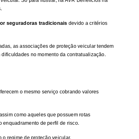
icular. Só para ilustrar, na AVR Benefícios há
.
por seguradoras tradicionais
devido a critérios
adas, as associações de proteção veicular tendem
m dificuldades no momento da contratualização.
 oferecem o mesmo serviço cobrando valores
, assim como aqueles que possuem rotas
 enquadramento de perfil de risco.
b o regime de proteção veicular.