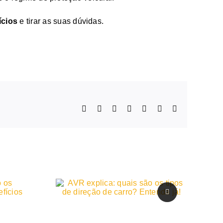
ícios
e tirar as suas dúvidas.
Facebook
X
LinkedIn
WhatsApp
Telegram
Pinterest
E-
mail