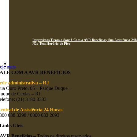
Cansado da Burocracia? Descubra a Facilidade da Proteção Veicular
Sem Complicação!
Imprevistos Tiram o Sono? Com a AVR Benefícios, Sua Assistência 24h
Não Tem Horário de Pico
eja mais
FALE COM A AVR BENEFÍCIOS
ede administrativa – RJ
ua Ouro Preto, 05 – Parque Duque –
uque de Caxias – RJ
elefone: (21) 3180-3333
entral de Assistência 24 Horas
800 038 3298 / 0800 032 2693
Links Úteis
AVR Benefícios –
Todos os direitos reservados.