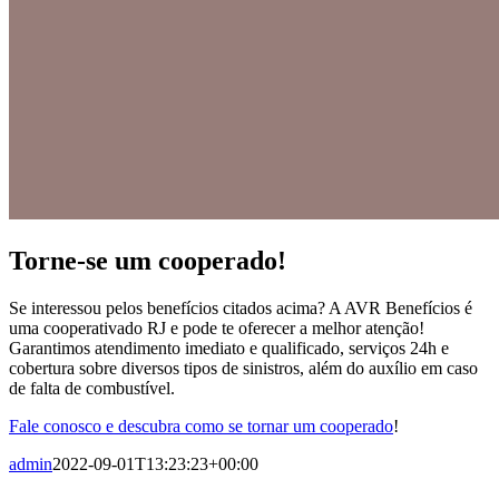
Torne-se um cooperado!
Se interessou pelos benefícios citados acima? A AVR Benefícios é
uma cooperativado RJ e pode te oferecer a melhor atenção!
Garantimos atendimento imediato e qualificado, serviços 24h e
cobertura sobre diversos tipos de sinistros, além do auxílio em caso
de falta de combustível.
Fale conosco e descubra como se tornar um cooperado
!
admin
2022-09-01T13:23:23+00:00