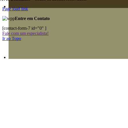
Page load link
Entre em Contato
[contact-form-7 id="0" ]
Fale com um especialista!
Ir ao Topo