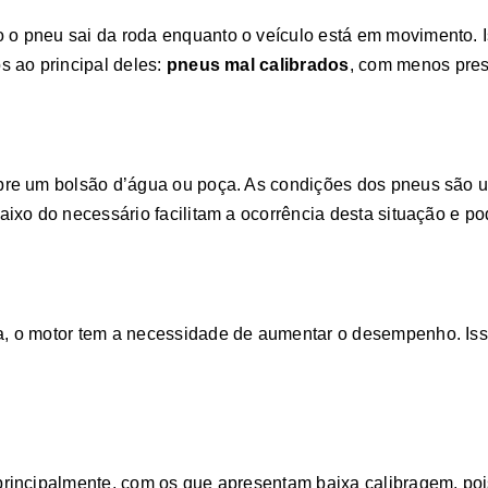
 pneu sai da roda enquanto o veículo está em movimento. Is
 ao principal deles:
pneus mal calibrados
, com menos pres
bre um bolsão d’água ou poça. As condições dos pneus são 
ixo do necessário facilitam a ocorrência desta situação e po
, o motor tem a necessidade de aumentar o desempenho. Iss
rincipalmente, com os que apresentam baixa calibragem, pois