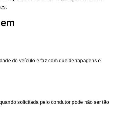
tes.
agem
idade do veículo e faz com que derrapagens e
 quando solicitada pelo condutor pode não ser tão