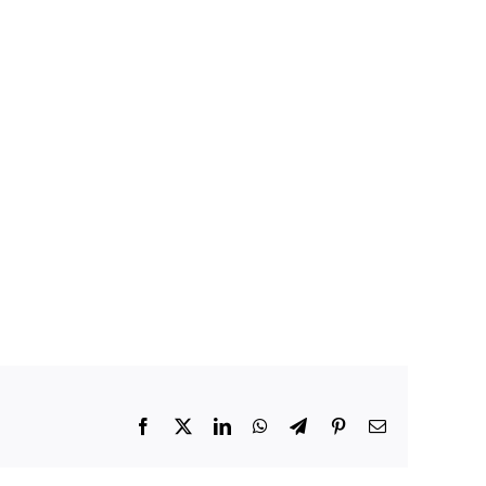
Facebook
X
LinkedIn
WhatsApp
Telegram
Pinterest
E-
mail