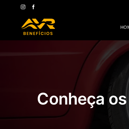
Ir
Instagram
Facebook
para
o
conteúdo
HO
Conheça os 