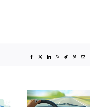
Facebook
X
LinkedIn
WhatsApp
Telegram
Pinterest
E-
mail