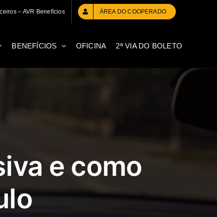
ceiros – AVR Benefícios
ÁREA DO COOPERADO
BENEFÍCIOS
OFICINA
2ª VIA DO BOLETO
siva e como
ulo