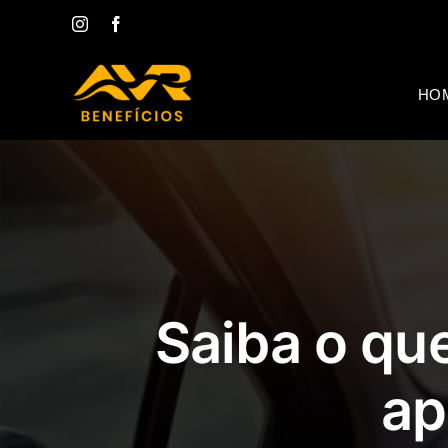
Ir
Instagram
Facebook
para
o
conteúdo
HO
Saiba o qu
ap