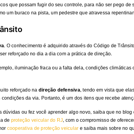
scos que possam fugir do seu controle, para não ser pego de s
mo um buraco na pista, um pedestre que atravessa repentinam
rânsito
va
. O conhecimento é adquirido através do Código de Trânsito 
er reforçado no dia a dia com a prática de direção.
plo, iluminação fraca ou a falta dela, condições climáticas o
muito reforçado na
direção defensiva
, tendo em vista que ela
s condições da via. Portanto, é um dos itens que recebe aten
 dúvidas ou fez você aprender algo novo, saiba que no blog
sa de
proteção veicular do RJ
, com o compromisso de oferecer
hor
cooperativa de proteção veicular
e saiba mais sobre no qu