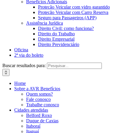
Benefícios Adicionais
Proteção Veicular com vidro garantido
Proteção Veicular com Carro Reserva
Seguro para Passageiros (APP)
Assistência Jurídica
Direito Civil: como funciona?
Direito do Trabalho
Direito Empresarial
Direito Previdenciário
Oficina
2ª via do boleto
Buscar resultados para:
Home
Sobre a AVR Benefícios
Quem somos?
Fale conosco
Trabalhe conosco
Cidades atendidas
Belford Roxo
Duque de Caxias
Itaboraí
Itaguaí