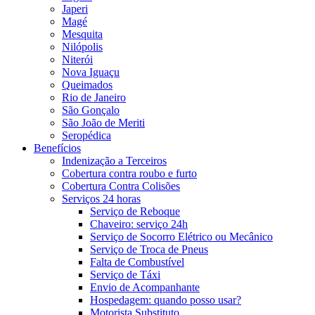
Japeri
Magé
Mesquita
Nilópolis
Niterói
Nova Iguaçu
Queimados
Rio de Janeiro
São Gonçalo
São João de Meriti
Seropédica
Benefícios
Indenização a Terceiros
Cobertura contra roubo e furto
Cobertura Contra Colisões
Serviços 24 horas
Serviço de Reboque
Chaveiro: serviço 24h
Serviço de Socorro Elétrico ou Mecânico
Serviço de Troca de Pneus
Falta de Combustível
Serviço de Táxi
Envio de Acompanhante
Hospedagem: quando posso usar?
Motorista Substituto