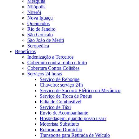
Mesquita
Nilópolis
Niterói
Nova Iguaçu
Queimados
Rio de Janeiro
São Gonçalo
São João de Meriti
Seropédica
Benefícios
Indenização a Terceiros
Cobertura contra roubo e furto
Cobertura Contra Colisões
Serviços 24 horas
Serviço de Reboque
Chaveiro: serviço 24h
Serviço de Socorro Elétrico ou Mecânico
Serviço de Troca de Pneus
Falta de Combustível
Serviço de Táxi
Envio de Acompanhante
Hospedagem: quando posso usar?
Motorista Substituto
Retorno ao Domicílio
Transporte para Retirada de Veículo