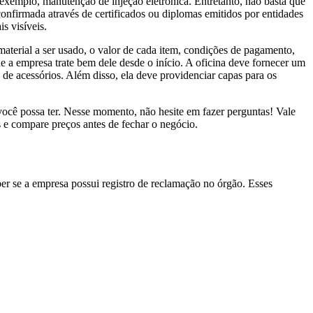
 exemplo, manutenção de injeção eletrônica. Entretanto, não basta que
confirmada através de certificados ou diplomas emitidos por entidades
s visíveis.
material a ser usado, o valor de cada item, condições de pagamento,
e a empresa trate bem dele desde o início. A oficina deve fornecer um
de acessórios. Além disso, ela deve providenciar capas para os
 você possa ter. Nesse momento, não hesite em fazer perguntas! Vale
s e compare preços antes de fechar o negócio.
er se a empresa possui registro de reclamação no órgão. Esses