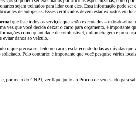
serviços só podem ser executados por oficinas especializadas, como por
onários sejam treinados para lidar com eles. Essa informação pode ser 
icantes de autopeças. Esses certificados devem estar expostos em locai
formal
que liste todos os serviços que serão executados – mão-de-obra, 
Uma vez que você decida deixar o carro para orçamento, é importante qu
informações como quantidade de combustível, quilometragem e presença 
e evitar danos ao veículo.
do o que precisa ser feito no carro, esclarecendo todas as dúvidas que
olicitado. Pelo contrário: é importante que você pesquise vários locai
o
e, por meio do CNPJ, verifique junto ao Procon de seu estado para sab