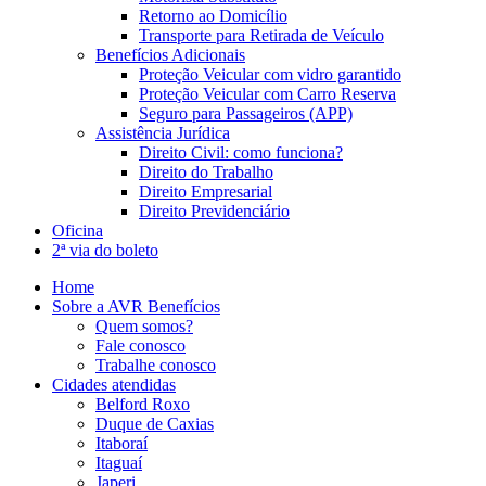
Retorno ao Domicílio
Transporte para Retirada de Veículo
Benefícios Adicionais
Proteção Veicular com vidro garantido
Proteção Veicular com Carro Reserva
Seguro para Passageiros (APP)
Assistência Jurídica
Direito Civil: como funciona?
Direito do Trabalho
Direito Empresarial
Direito Previdenciário
Oficina
2ª via do boleto
Home
Sobre a AVR Benefícios
Quem somos?
Fale conosco
Trabalhe conosco
Cidades atendidas
Belford Roxo
Duque de Caxias
Itaboraí
Itaguaí
Japeri