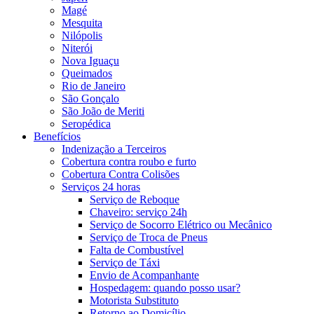
Magé
Mesquita
Nilópolis
Niterói
Nova Iguaçu
Queimados
Rio de Janeiro
São Gonçalo
São João de Meriti
Seropédica
Benefícios
Indenização a Terceiros
Cobertura contra roubo e furto
Cobertura Contra Colisões
Serviços 24 horas
Serviço de Reboque
Chaveiro: serviço 24h
Serviço de Socorro Elétrico ou Mecânico
Serviço de Troca de Pneus
Falta de Combustível
Serviço de Táxi
Envio de Acompanhante
Hospedagem: quando posso usar?
Motorista Substituto
Retorno ao Domicílio