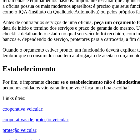
ferramentas e equipamentos básicos. Importante ressaltar que alguns 
a oficina possua os mais modernos aparelhos; é preciso que seus funci
como o IQA (Instituto da Qualidade Automotiva) ou pelos próprios fabr
Antes de contratar os serviços de uma oficina,
peça um orçamento 
data de início e término dos serviços e prazo de garantia do mesmo. 
checklist detalhando o estado no qual seu veículo foi recebido, com 
bancos e, dependendo do serviço, protetores para a carroceria, a fim d
Quando o orçamento estiver pronto, um funcionário deverá explicar tu
lembrar que o consumidor não tem a obrigação de aceitar o orçamento s
Estabelecimento
Por fim, é importante
checar se o estabelecimento não é clandestin
pequenos cuidados vão garantir que você faça uma boa escolha!
Links úteis:
cooperativa veicular
;
cooperativas de proteção veicular
;
proteção veicular
;