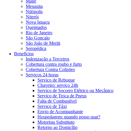
Magé
Mesquita
Nilópolis
Niterói
Nova Iguaçu
Queimados
Rio de Janeiro
São Gonçalo
São João de Meriti
Seropédica
Benefícios
Indenização a Terceiros
Cobertura contra roubo e furto
Cobertura Contra Colisões
Serviços 24 horas
Serviço de Reboque
Chaveiro: serviço 24h
Serviço de Socorro Elétrico ou Mecânico
Serviço de Troca de Pneus
Falta de Combustível
Serviço de Táxi
Envio de Acompanhante
Hospedagem: quando posso usar?
Motorista Substituto
Retorno ao Domicílio