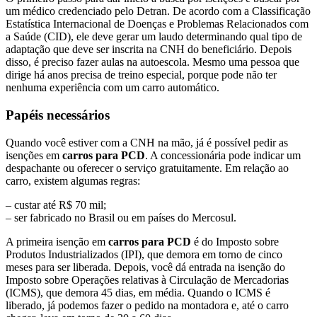
um médico credenciado pelo Detran. De acordo com a Classificação
Estatística Internacional de Doenças e Problemas Relacionados com
a Saúde (CID), ele deve gerar um laudo determinando qual tipo de
adaptação que deve ser inscrita na CNH do beneficiário. Depois
disso, é preciso fazer aulas na autoescola. Mesmo uma pessoa que
dirige há anos precisa de treino especial, porque pode não ter
nenhuma experiência com um carro automático.
Papéis necessários
Quando você estiver com a CNH na mão, já é possível pedir as
isenções em
carros para PCD
. A concessionária pode indicar um
despachante ou oferecer o serviço gratuitamente. Em relação ao
carro, existem algumas regras:
– custar até R$ 70 mil;
– ser fabricado no Brasil ou em países do Mercosul.
A primeira isenção em
carros para PCD
é do Imposto sobre
Produtos Industrializados (IPI), que demora em torno de cinco
meses para ser liberada. Depois, você dá entrada na isenção do
Imposto sobre Operações relativas à Circulação de Mercadorias
(ICMS), que demora 45 dias, em média. Quando o ICMS é
liberado, já podemos fazer o pedido na montadora e, até o carro