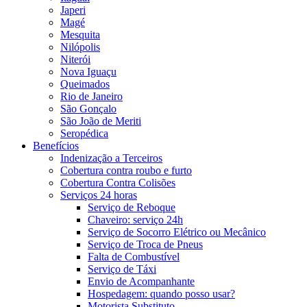
Japeri
Magé
Mesquita
Nilópolis
Niterói
Nova Iguaçu
Queimados
Rio de Janeiro
São Gonçalo
São João de Meriti
Seropédica
Benefícios
Indenização a Terceiros
Cobertura contra roubo e furto
Cobertura Contra Colisões
Serviços 24 horas
Serviço de Reboque
Chaveiro: serviço 24h
Serviço de Socorro Elétrico ou Mecânico
Serviço de Troca de Pneus
Falta de Combustível
Serviço de Táxi
Envio de Acompanhante
Hospedagem: quando posso usar?
Motorista Substituto