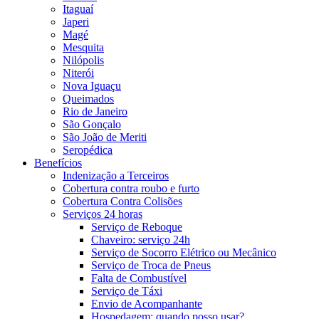
Itaguaí
Japeri
Magé
Mesquita
Nilópolis
Niterói
Nova Iguaçu
Queimados
Rio de Janeiro
São Gonçalo
São João de Meriti
Seropédica
Benefícios
Indenização a Terceiros
Cobertura contra roubo e furto
Cobertura Contra Colisões
Serviços 24 horas
Serviço de Reboque
Chaveiro: serviço 24h
Serviço de Socorro Elétrico ou Mecânico
Serviço de Troca de Pneus
Falta de Combustível
Serviço de Táxi
Envio de Acompanhante
Hospedagem: quando posso usar?