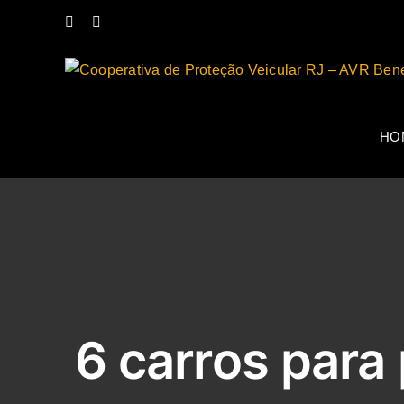
Ir
Instagram
Facebook
para
o
conteúdo
HO
6 carros para