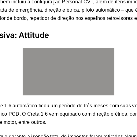
bém incluiu a configuração Personal CVT, além de itens impor
da de emergência, direção elétrica, piloto automático – que é
 de bordo, repetidor de direção nos espelhos retrovisores e
siva: Attitude
de 1.6 automático ficou um período de três meses com suas 
ico PCD. O Creta 1.6 vem equipado com direção elétrica, cont
 motor, entre outros.
que garante a isenção total de impostos foram retirados algu