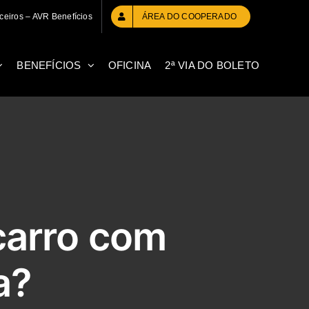
ceiros – AVR Benefícios
ÁREA DO COOPERADO
BENEFÍCIOS
OFICINA
2ª VIA DO BOLETO
carro com
a?