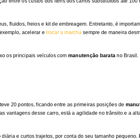
ção entre os custos dos itens dos carros substituídos até 100
eus, fluidos, freios e kit de embreagem. Entretanto, é import
exemplo, acelerar e
trocar a marcha
sempre de maneira desm
xo os principais veículos com
manutenção barata
no Brasil.
eve 20 pontos, ficando entre as primeiras posições de
manut
s vantagens desse carro, está a agilidade no trânsito e a alta
 diária e curtos trajetos, por conta do seu tamanho pequeno.