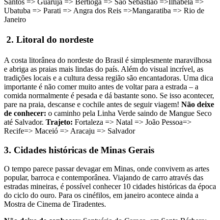
Santos => Guarujá => Bertioga => São Sebastião =>Ilhabela =>
Ubatuba => Parati => Angra dos Reis =>Mangaratiba => Rio de
Janeiro
2. Litoral do nordeste
A costa litorânea do nordeste do Brasil é simplesmente maravilhosa
e abriga as praias mais lindas do país. Além do visual incrível, as
tradições locais e a cultura dessa região são encantadoras. Uma dica
importante é não comer muito antes de voltar para a estrada – a
comida normalmente é pesada e dá bastante sono. Se isso acontecer,
pare na praia, descanse e cochile antes de seguir viagem!
Não deixe
de conhecer:
o caminho pela Linha Verde saindo de Mangue Seco
até Salvador.
Trajeto:
Fortaleza => Natal => João Pessoa=>
Recife=> Maceió => Aracaju => Salvador
3. Cidades históricas de Minas Gerais
O tempo parece passar devagar em Minas, onde convivem as artes
popular, barroca e contemporânea. Viajando de carro através das
estradas mineiras, é possível conhecer 10 cidades históricas da época
do ciclo do ouro. Para os cinéfilos, em janeiro acontece ainda a
Mostra de Cinema de Tiradentes.