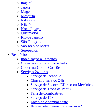
Itaguaí
Japeri
Magé
Mesquita
Nilópolis
Niterói
Nova Iguaçu
Queimados
Rio de Janeiro
São Gonçalo
São João de Meriti
Seropédica
Benefícios
Indenização a Terceiros
Cobertura contra roubo e furto
Cobertura Contra Colisões
Serviços 24 horas
Serviço de Reboque
Chaveiro: serviço 24h
Serviço de Socorro Elétrico ou Mecânico
Serviço de Troca de Pneus
Falta de Combustível
Serviço de Táxi
Envio de Acompanhante
Hospedagem: quando posso usar?