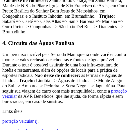
Não deixe de conhecer:
Santuário do Caraça, em Santa Bárbara;
Matriz de N.S. do Pilar e Igreja de São Francisco de Assis, em Ouro
Preto; Basílica do Senhor Bom Jesus de Matosinhos, em
Congonhas; e o Instituto Inhotim, em Brumadinho.
Trajeto:
Sabará => Caeté => Catas Altas => Santa Barbara => Mariana =>
Ouro Preto => Congonhas => São João Del Rei => Tiradentes =>
Brumadinho
4. Circuito das Águas Paulista
Um percurso incrível pela Serra da Mantiqueira onde você encontra
montes e vales recheados cachoeiras e fontes de água potável.
Durante o tour é possível usufruir de uma boa infra-estrutura de
hotéis e restaurantes, além de opções de locais para a prática de
esportes radicais.
Não deixe de conhecer:
as termas de Águas de
Lindóia.
Trajeto:
Lindóia => Águas de Lindóia => Monte Alegre
do Sul => Amparo => Pedreira=> Serra Negra => Jaguariúna. Para
seguir sua viagem de carro com mais tranquilidade, conte a
proteção
veicular
da AVR Benefícios, que lhe ajuda, de forma rápida e sem
burocracias, em caso de sinistros.
Links úteis:
proteção veicular rj
;