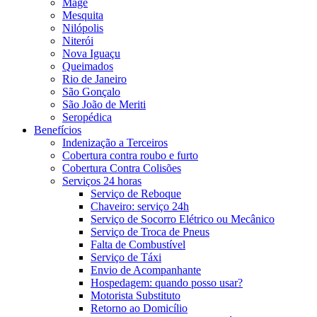
Magé
Mesquita
Nilópolis
Niterói
Nova Iguaçu
Queimados
Rio de Janeiro
São Gonçalo
São João de Meriti
Seropédica
Benefícios
Indenização a Terceiros
Cobertura contra roubo e furto
Cobertura Contra Colisões
Serviços 24 horas
Serviço de Reboque
Chaveiro: serviço 24h
Serviço de Socorro Elétrico ou Mecânico
Serviço de Troca de Pneus
Falta de Combustível
Serviço de Táxi
Envio de Acompanhante
Hospedagem: quando posso usar?
Motorista Substituto
Retorno ao Domicílio