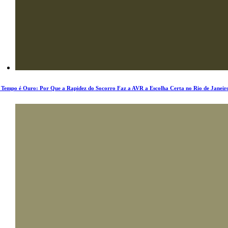
 Tempo é Ouro: Por Que a Rapidez do Socorro Faz a AVR a Escolha Certa no Rio de Janeir