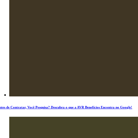
ntes de Contratar, Você Pesquisa? Descubra o que a AVR Benefícios Encontra no Google!