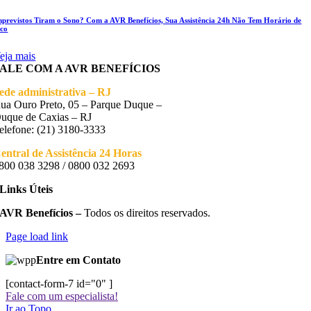
mprevistos Tiram o Sono? Com a AVR Benefícios, Sua Assistência 24h Não Tem Horário de
ico
eja mais
FALE COM A AVR BENEFÍCIOS
ede administrativa – RJ
ua Ouro Preto, 05 – Parque Duque –
uque de Caxias – RJ
elefone: (21) 3180-3333
entral de Assistência 24 Horas
800 038 3298 / 0800 032 2693
Links Úteis
AVR Benefícios –
Todos os direitos reservados.
Page load link
Entre em Contato
[contact-form-7 id="0" ]
Fale com um especialista!
Ir ao Topo