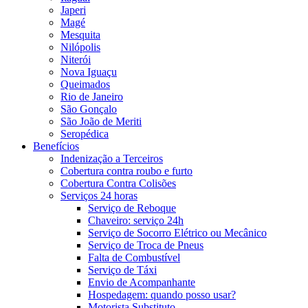
Japeri
Magé
Mesquita
Nilópolis
Niterói
Nova Iguaçu
Queimados
Rio de Janeiro
São Gonçalo
São João de Meriti
Seropédica
Benefícios
Indenização a Terceiros
Cobertura contra roubo e furto
Cobertura Contra Colisões
Serviços 24 horas
Serviço de Reboque
Chaveiro: serviço 24h
Serviço de Socorro Elétrico ou Mecânico
Serviço de Troca de Pneus
Falta de Combustível
Serviço de Táxi
Envio de Acompanhante
Hospedagem: quando posso usar?
Motorista Substituto