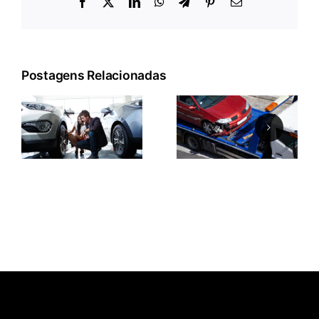
Facebook
X
LinkedIn
WhatsApp
Telegram
Pinterest
E-
mail
Postagens Relacionadas