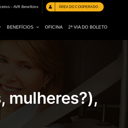
ceiros – AVR Benefícios
ÁREA DO COOPERADO
BENEFÍCIOS
OFICINA
2ª VIA DO BOLETO
, mulheres?),