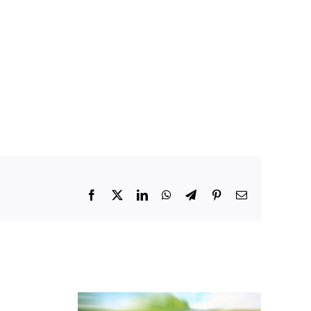
Facebook
X
LinkedIn
WhatsApp
Telegram
Pinterest
E-
mail