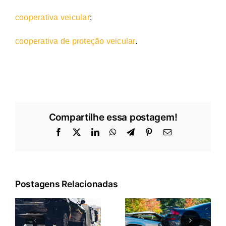
cooperativa veicular
;
cooperativa de proteção veicular
.
Compartilhe essa postagem!
Facebook
X
LinkedIn
WhatsApp
Telegram
Pinterest
E-
mail
Postagens Relacionadas