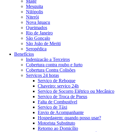
Magé
Mesquita
Nilópolis
Niterói
Nova Iguaçu
Queimados
Rio de Janeiro
São Gonçalo
São João de Meriti
Seropédica
Benefícios
Indenização a Terceiros
Cobertura contra roubo e furto
Cobertura Contra Colisões
Serviços 24 horas
Serviço de Reboque
Chaveiro: serviço 24h
Serviço de Socorro Elétrico ou Mecânico
Serviço de Troca de Pneus
Falta de Combustível
Serviço de Táxi
Envio de Acompanhante
Hospedagem: quando posso usar?
Motorista Substituto
Retorno ao Domicílio