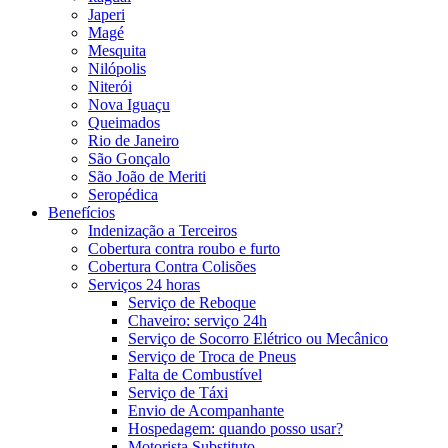
Japeri
Magé
Mesquita
Nilópolis
Niterói
Nova Iguaçu
Queimados
Rio de Janeiro
São Gonçalo
São João de Meriti
Seropédica
Benefícios
Indenização a Terceiros
Cobertura contra roubo e furto
Cobertura Contra Colisões
Serviços 24 horas
Serviço de Reboque
Chaveiro: serviço 24h
Serviço de Socorro Elétrico ou Mecânico
Serviço de Troca de Pneus
Falta de Combustível
Serviço de Táxi
Envio de Acompanhante
Hospedagem: quando posso usar?
Motorista Substituto