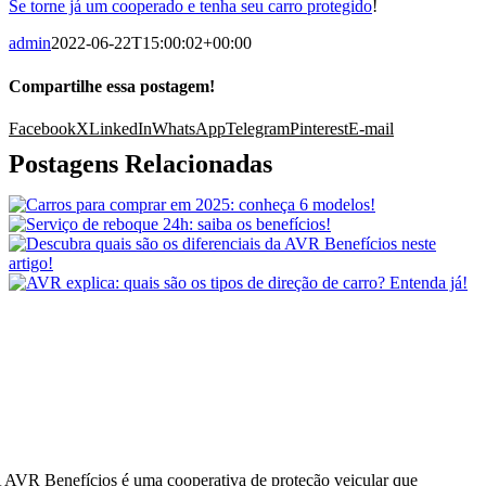
Se torne já um cooperado e tenha seu carro protegido
!
admin
2022-06-22T15:00:02+00:00
Compartilhe essa postagem!
Facebook
X
LinkedIn
WhatsApp
Telegram
Pinterest
E-mail
Postagens Relacionadas
 AVR Benefícios é uma cooperativa de proteção veicular que