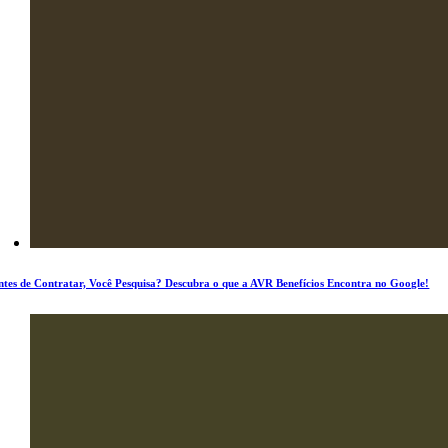
ntes de Contratar, Você Pesquisa? Descubra o que a AVR Benefícios Encontra no Google!