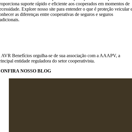
roporciona suporte rápido e eficiente aos cooperados em momentos de
ecessidade. Explore nosso site para entender o que é proteção veicular 
onhecer as diferenças entre cooperativas de seguros e seguros
radicionais.
 AVR Benefícios orgulha-se de sua associação com a AAAPV, a
rincipal entidade reguladora do setor cooperativista.
CONFIRA NOSSO BLOG