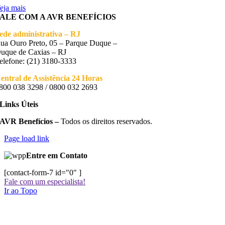
eja mais
FALE COM A AVR BENEFÍCIOS
ede administrativa – RJ
ua Ouro Preto, 05 – Parque Duque –
uque de Caxias – RJ
elefone: (21) 3180-3333
entral de Assistência 24 Horas
800 038 3298 / 0800 032 2693
Links Úteis
AVR Benefícios –
Todos os direitos reservados.
Page load link
Entre em Contato
[contact-form-7 id="0" ]
Fale com um especialista!
Ir ao Topo