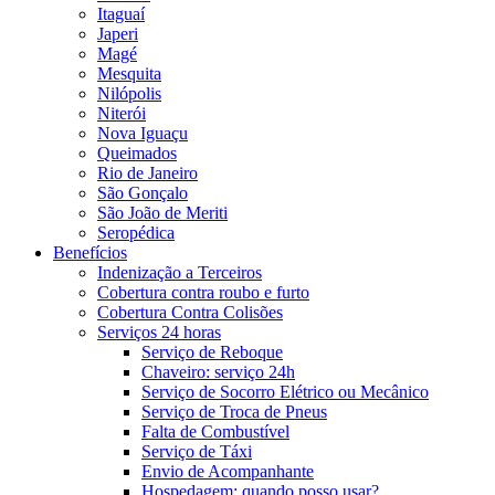
Itaguaí
Japeri
Magé
Mesquita
Nilópolis
Niterói
Nova Iguaçu
Queimados
Rio de Janeiro
São Gonçalo
São João de Meriti
Seropédica
Benefícios
Indenização a Terceiros
Cobertura contra roubo e furto
Cobertura Contra Colisões
Serviços 24 horas
Serviço de Reboque
Chaveiro: serviço 24h
Serviço de Socorro Elétrico ou Mecânico
Serviço de Troca de Pneus
Falta de Combustível
Serviço de Táxi
Envio de Acompanhante
Hospedagem: quando posso usar?