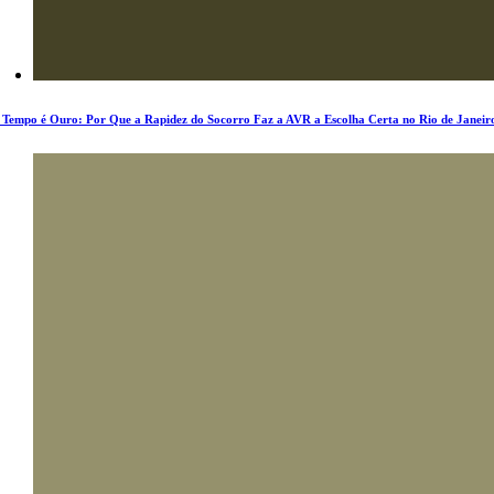
 Tempo é Ouro: Por Que a Rapidez do Socorro Faz a AVR a Escolha Certa no Rio de Janeir