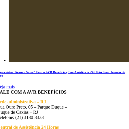
mprevistos Tiram o Sono? Com a AVR Benefícios, Sua Assistência 24h Não Tem Horário de
ico
eja mais
FALE COM A AVR BENEFÍCIOS
ede administrativa – RJ
ua Ouro Preto, 05 – Parque Duque –
uque de Caxias – RJ
elefone: (21) 3180-3333
entral de Assistência 24 Horas