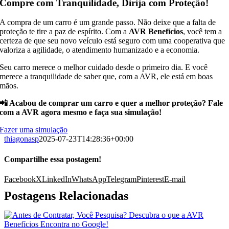
Compre com Tranquilidade, Dirija com Proteção!
A compra de um carro é um grande passo. Não deixe que a falta de
proteção te tire a paz de espírito. Com a
AVR Benefícios
, você tem a
certeza de que seu novo veículo está seguro com uma cooperativa que
valoriza a agilidade, o atendimento humanizado e a economia.
Seu carro merece o melhor cuidado desde o primeiro dia. E você
merece a tranquilidade de saber que, com a AVR, ele está em boas
mãos.
📲 Acabou de comprar um carro e quer a melhor proteção? Fale
com a AVR agora mesmo e faça sua simulação!
Fazer uma simulação
thiagonasp
2025-07-23T14:28:36+00:00
Compartilhe essa postagem!
Facebook
X
LinkedIn
WhatsApp
Telegram
Pinterest
E-mail
Postagens Relacionadas