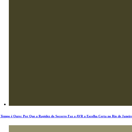
 Tempo é Ouro: Por Que a Rapidez do Socorro Faz a AVR a Escolha Certa no Rio de Janeir