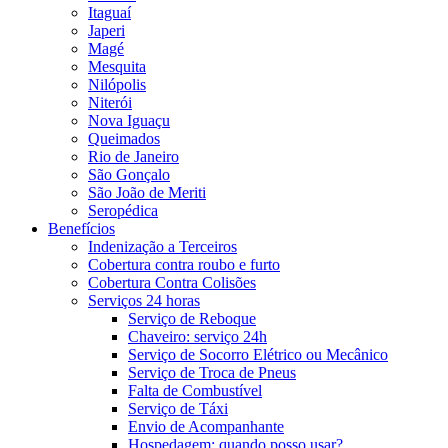
Itaguaí
Japeri
Magé
Mesquita
Nilópolis
Niterói
Nova Iguaçu
Queimados
Rio de Janeiro
São Gonçalo
São João de Meriti
Seropédica
Benefícios
Indenização a Terceiros
Cobertura contra roubo e furto
Cobertura Contra Colisões
Serviços 24 horas
Serviço de Reboque
Chaveiro: serviço 24h
Serviço de Socorro Elétrico ou Mecânico
Serviço de Troca de Pneus
Falta de Combustível
Serviço de Táxi
Envio de Acompanhante
Hospedagem: quando posso usar?