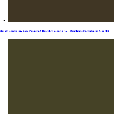
ntes de Contratar, Você Pesquisa? Descubra o que a AVR Benefícios Encontra no Google!