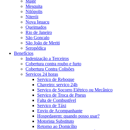
Magé
Mesquita
Nilópolis
Niterói
Nova Iguaçu
Queimados
Rio de Janeiro
São Gonçalo
São João de Meriti
Seropédica
Benefícios
Indenização a Terceiros
Cobertura contra roubo e furto
Cobertura Contra Colisões
Serviços 24 horas
Serviço de Reboque
Chaveiro: serviço 24h
Serviço de Socorro Elétrico ou Mecânico
Serviço de Troca de Pneus
Falta de Combustível
Serviço de Táxi
Envio de Acompanhante
Hospedagem: quando posso usar?
Motorista Substituto
Retorno ao Domicílio