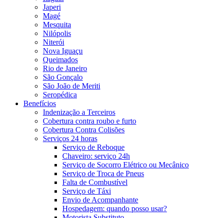
Japeri
Magé
Mesquita
Nilópolis
Niterói
Nova Iguaçu
Queimados
Rio de Janeiro
São Gonçalo
São João de Meriti
Seropédica
Benefícios
Indenização a Terceiros
Cobertura contra roubo e furto
Cobertura Contra Colisões
Serviços 24 horas
Serviço de Reboque
Chaveiro: serviço 24h
Serviço de Socorro Elétrico ou Mecânico
Serviço de Troca de Pneus
Falta de Combustível
Serviço de Táxi
Envio de Acompanhante
Hospedagem: quando posso usar?
Motorista Substituto