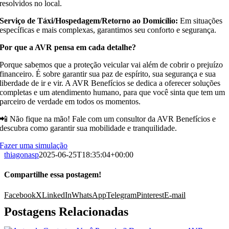
resolvidos no local.
Serviço de Táxi/Hospedagem/Retorno ao Domicílio:
Em situações
específicas e mais complexas, garantimos seu conforto e segurança.
Por que a AVR pensa em cada detalhe?
Porque sabemos que a proteção veicular vai além de cobrir o prejuízo
financeiro. É sobre garantir sua paz de espírito, sua segurança e sua
liberdade de ir e vir. A AVR Benefícios se dedica a oferecer soluções
completas e um atendimento humano, para que você sinta que tem um
parceiro de verdade em todos os momentos.
📲 Não fique na mão! Fale com um consultor da AVR Benefícios e
descubra como garantir sua mobilidade e tranquilidade.
Fazer uma simulação
thiagonasp
2025-06-25T18:35:04+00:00
Compartilhe essa postagem!
Facebook
X
LinkedIn
WhatsApp
Telegram
Pinterest
E-mail
Postagens Relacionadas