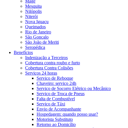
Magé
Mesquita
Nilópolis
Niterói
Nova Iguaçu
Queimados
Rio de Janeiro
São Gonçalo
São João de Meriti
Seropédica
Benefícios
Indenização a Terceiros
Cobertura contra roubo e furto
Cobertura Contra Colisões
Serviços 24 horas
Serviço de Reboque
Chaveiro: serviço 24h
Serviço de Socorro Elétrico ou Mecânico
Serviço de Troca de Pneus
Falta de Combustível
Serviço de Táxi
Envio de Acompanhante
Hospedagem: quando posso usar?
Motorista Substituto
Retorno ao Domicílio