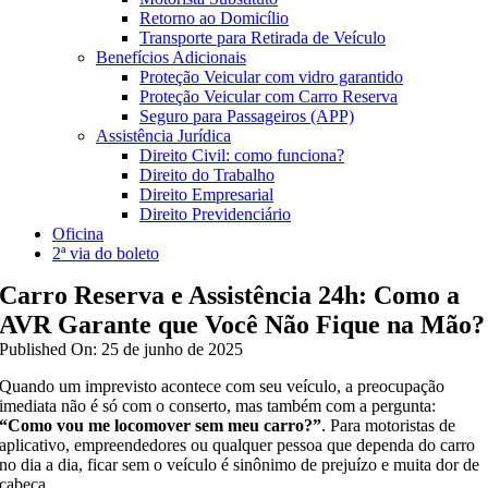
Retorno ao Domicílio
Transporte para Retirada de Veículo
Benefícios Adicionais
Proteção Veicular com vidro garantido
Proteção Veicular com Carro Reserva
Seguro para Passageiros (APP)
Assistência Jurídica
Direito Civil: como funciona?
Direito do Trabalho
Direito Empresarial
Direito Previdenciário
Oficina
2ª via do boleto
Carro Reserva e Assistência 24h: Como a
AVR Garante que Você Não Fique na Mão?
Published On: 25 de junho de 2025
Quando um imprevisto acontece com seu veículo, a preocupação
imediata não é só com o conserto, mas também com a pergunta:
“Como vou me locomover sem meu carro?”
. Para motoristas de
aplicativo, empreendedores ou qualquer pessoa que dependa do carro
no dia a dia, ficar sem o veículo é sinônimo de prejuízo e muita dor de
cabeça.