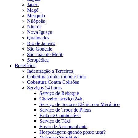
Japeri
Magé
Mesquita
Nilópolis
Niterói
Nova Iguaçu
Queimados
Rio de Janeiro
São Gonçalo
São João de Meriti
Seropédica
Benefícios
Indenização a Terceiros
Cobertura contra roubo e furto
Cobertura Contra Colisões
Serviços 24 horas
Serviço de Reboque
Chaveiro: serviço 24h
Serviço de Socorro Elétrico ou Mecânico
Serviço de Troca de Pneus
Falta de Combustível
Serviço de Táxi
Envio de Acompanhante
Hospedagem: quando posso usar?
Motorista Substituto