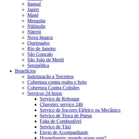
Itaguaí
Japeri
Magé
Mesquita
Nilópolis
Niterói
Nova Iguaçu
Queimados
Rio de Janeiro
São Gonçalo
São João de Meriti
Seropédica
Benefícios
Indenização a Terceiros
Cobertura contra roubo e furto
Cobertura Contra Colisões
Serviços 24 horas
Serviço de Reboque
Chaveiro: serviço 24h
Serviço de Socorro Elétrico ou Mecânico
Serviço de Troca de Pneus
Falta de Combustível
Serviço de Táxi
Envio de Acompanhante
Hospedagem: quando posso usar?